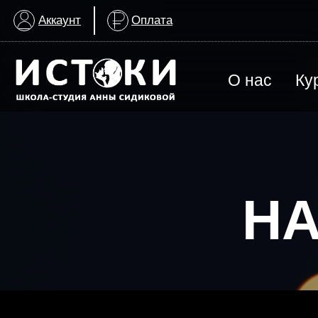
Аккаунт
Оплата
О нас
Ку
ВСЕ КУРСЫ
Арт-терапия для детей с ОВЗ
НА
Группа для взрослых
История создания
График заняти
Изобразительное искусство
МАГАЗИН
ИЗО & Лепка
ИЗО | Художественная школа
История искусства
Награды школы
Контакты шко
Лаборатория искусства