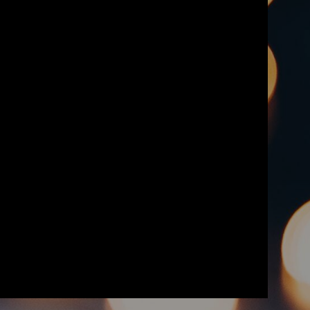
для детей
Конкурсы
Черчение, подготовка к вузу
Заня
под лекции
Арт-лагерь