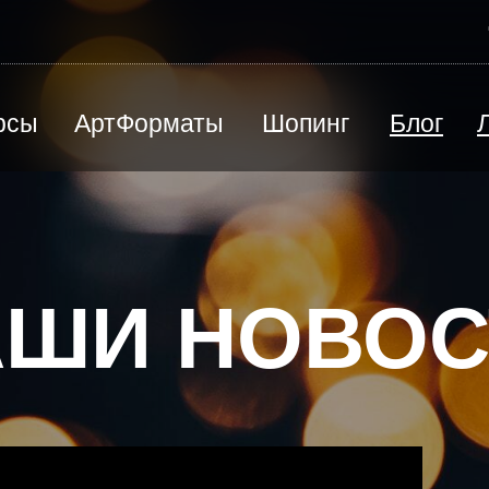
рсы
АртФорматы
Шопинг
Блог
ВЕД
Песочная терапия
Ю
ШИ НОВОСТИ
Радиоэлектроника / моделирование
Э
й
Цены и оплата
Преподаватели
Станковая скульптура
П
КАРТИНА ПОД ЗАКАЗ
СЕР
Творческая мастерская "Лепим+"
Ш
Художественная каллиграфия
Художественная школа
лы
Черчение, подготовка к вузу