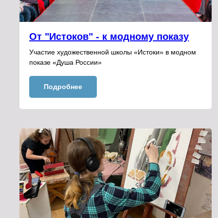
От "Истоков" - к модному показу
Участие художественной школы «Истоки» в модном
показе «Душа России»
Подробнее