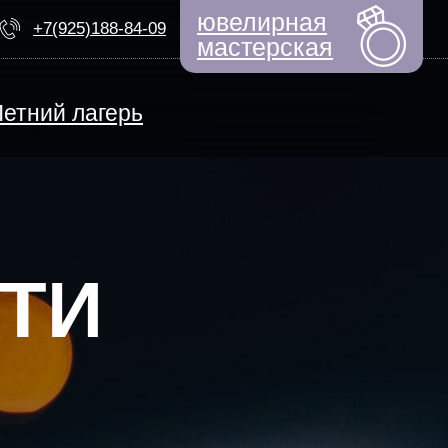
ювелирная
+7(925)188-84-09
мастерская
Летний лагерь
ЕМ НАБОР
ный дизайнер
моциональный интеллект
Быстрые новости
ерсональная арт-терапия
ТИФИКАТЫ
ьем по выкройкам