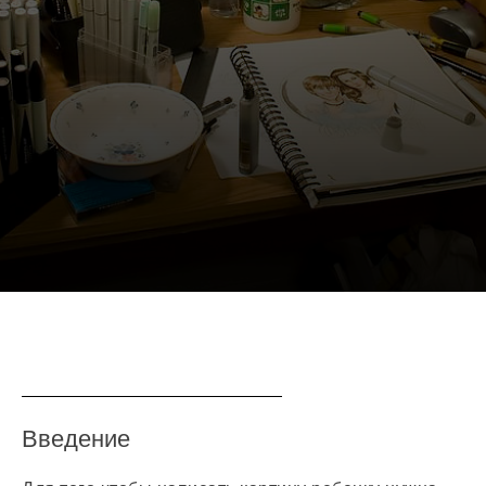
Генерала Смирнова \ 4
Радиоэлектроника
/ моделирование
+7(925)188-84-09
Станковая
скульптура
ОПЛАТА
Студия "Лепим+"
Художественная
школа
Лоскутный дизайн
Черчение,
подготовка к вузу
Введение