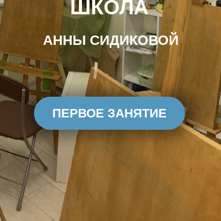
Генерала Смирнова \ 4
Радиоэлектроника
ПЕРВОЕ ЗАНЯТИЕ
/ моделирование
+7(925)188-84-09
Станковая
скульптура
ОПЛАТА
Студия "Лепим+"
Художественная
школа
Лоскутный дизайн
Черчение,
подготовка к вузу