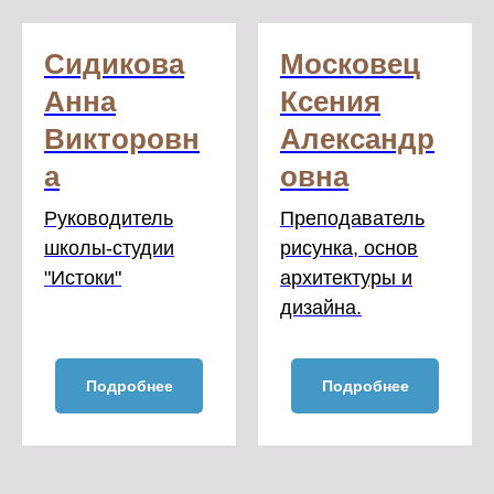
Сидикова
Московец
Анна
Ксения
Викторовн
Александр
а
овна
Руководитель
Преподаватель
школы-студии
рисунка, основ
"Истоки"
архитектуры и
дизайна.
Подробнее
Подробнее