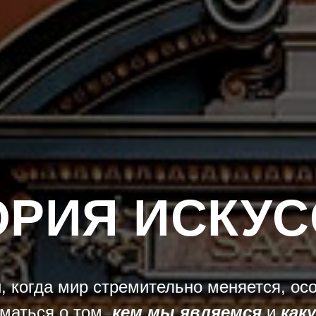
ОРИЯ ИСКУС
, когда мир стремительно меняется, ос
маться о том,
кем мы являемся
и
как