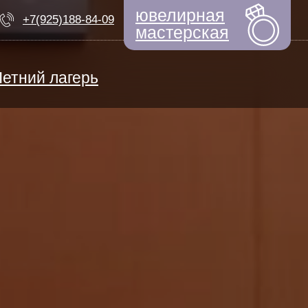
ювелирная
+7(925)188-84-09
мастерская
Летний лагерь
ЕМ НАБОР
ный дизайнер
моциональный интеллект
Быстрые новости
ерсональная арт-терапия
ТИФИКАТЫ
ьем по выкройкам