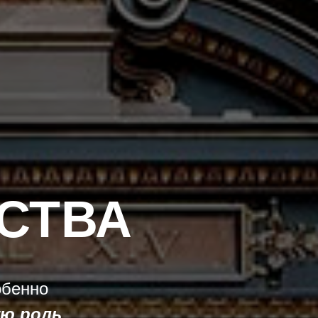
СТВА
обенно
ую роль