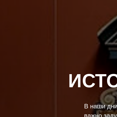
ИСТ
В наши дни
важно заду