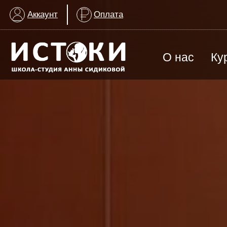
Аккаунт
Оплата
О нас
Ку
ВСЕ КУРСЫ
Арт-терапия для детей с ОВЗ
Группа для взрослых
История создания
График заняти
Изобразительное искусство
МАГАЗИН
ИЗО & Лепка
ИЗО | Художественная школа
История искусства
Награды школы
Контакты шко
Лаборатория искусства