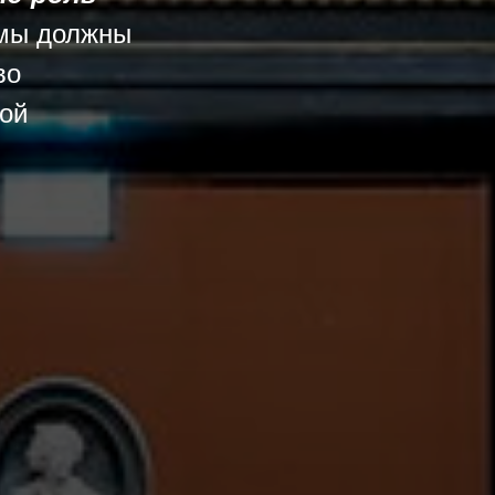
 мы должны
во
кой