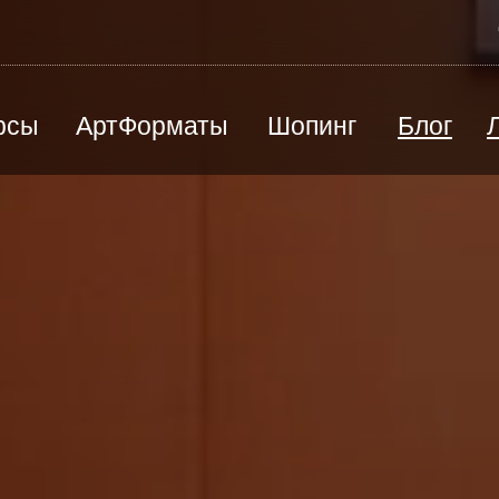
рсы
АртФорматы
Шопинг
Блог
ВЕД
Песочная терапия
Ю
Радиоэлектроника / моделирование
Э
й
Цены и оплата
Преподаватели
Станковая скульптура
П
КАРТИНА ПОД ЗАКАЗ
СЕР
Творческая мастерская "Лепим+"
Ш
Художественная каллиграфия
Художественная школа
лы
Черчение, подготовка к вузу