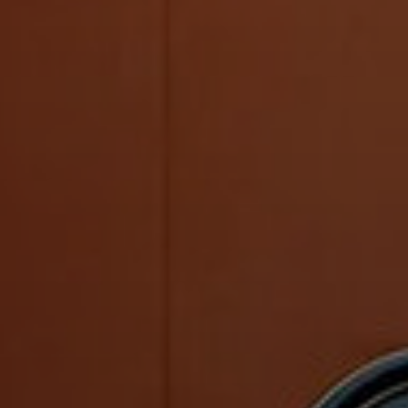
для детей
Конкурсы
Черчение, подготовка к вузу
Заня
под лекции
Арт-лагерь