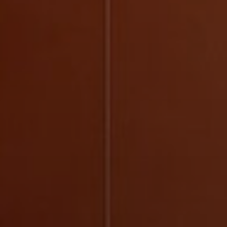
Арт-вечеринки
Мастер-классы 
Лоскутный дизайн
Художественная школа
Аренда студии 
Онлайн-уроки