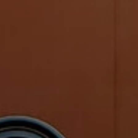
тия для малышей
Большая школа скетчинга