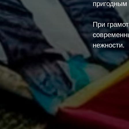
пригодным
При грамо
современны
нежности.