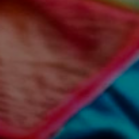
Арт-вечеринки
Мастер-классы 
Лоскутный дизайн
Художественная школа
Аренда студии 
Онлайн-уроки