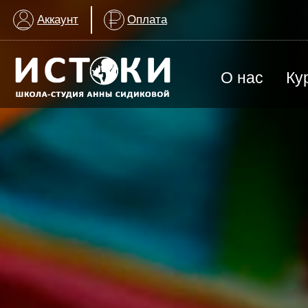
Аккаунт
Оплата
О нас
Ку
ВСЕ КУРСЫ
Арт-терапия для детей с ОВЗ
Группа для взрослых
История создания
График заняти
Изобразительное искусство
МАГАЗИН
ИЗО & Лепка
ИЗО | Художественная школа
История искусства
Награды школы
Контакты шко
Лаборатория искусства