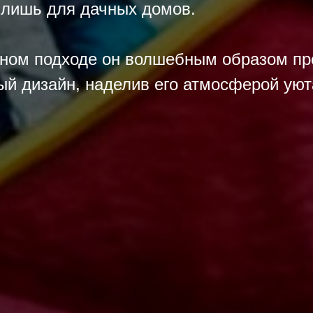
 лишь для дачных домов.
тном подходе он волшебным образом пр
й дизайн, наделив его атмосферой уюта