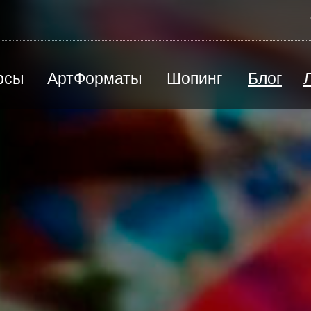
рсы
АртФорматы
Шопинг
Блог
ВЕД
Песочная терапия
Ю
Радиоэлектроника / моделирование
Э
й
Цены и оплата
Преподаватели
Станковая скульптура
П
КАРТИНА ПОД ЗАКАЗ
СЕР
Творческая мастерская "Лепим+"
Ш
Художественная каллиграфия
Художественная школа
лы
Черчение, подготовка к вузу