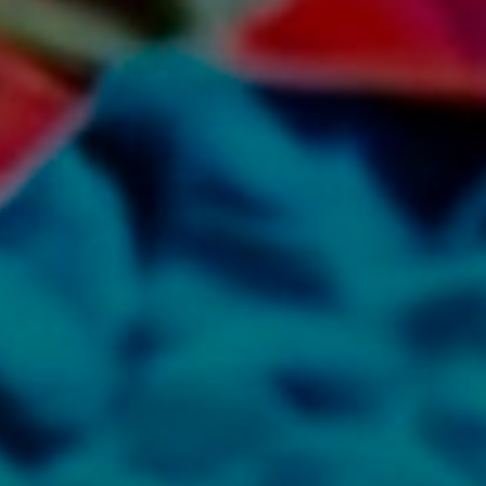
для детей
Конкурсы
Черчение, подготовка к вузу
Заня
под лекции
Арт-лагерь