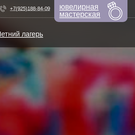
ювелирная
+7(925)188-84-09
мастерская
Летний лагерь
ЕМ НАБОР
ный дизайнер
моциональный интеллект
Быстрые новости
ерсональная арт-терапия
ТИФИКАТЫ
ьем по выкройкам