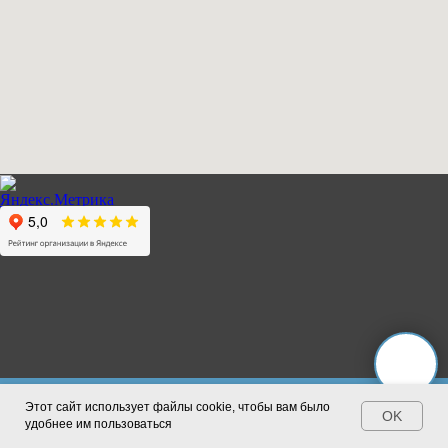
Здесь вас проконсультируют по вопросам WEB-
Этот сайт использует файлы cookie, чтобы вам было
го учебного года
Повышение цены с нового учебного г
OK
дизайна
удобнее им пользоваться