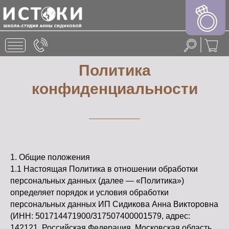
Политика
Арт-терапия для
Арт-вечеринки
МАГАЗИН
История создания
детей с ОВЗ
О НАС
конфиденциальности
Мастер-классы
КАРТИНА ПОД
График занятий
Группа для
для детей
ЗАКАЗ
взрослых
КУРСЫ
Конкурсы
СЕРТИФИКАТЫ
Цены и оплата
Изобразительное
искусство
АртФорматы
Онлайн-уроки
Преподаватели
ИЗО & Лепка
Аренда студии
ШОПИНГ
под лекции
1. Общие положения
Быстрые новости
История искусства
1.1 Настоящая Политика в отношении обработки
Арт-лагерь
БЛОГ
Награды школы
Каллиграфия
персональных данных (далее — «Политика»)
Большая школа
определяет порядок и условия обработки
Лаборатория
ЛЕТНИЙ ЛАГЕРЬ
скетчинга
Контакты школы
персональных данных ИП Сидикова Анна Викторовна
искусства
(ИНН: 501714471900/317507400001579, адрес:
Песочная терапия
Подольск \ Кузнечики \
142121, Российская Федерация, Московская область,