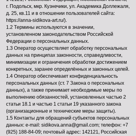
Генерала Смирнова \ 4
г. Подольск, мкр. Кузнечики, ул. Академика Доллежаля,
Радиоэлектроника
/ моделирование
д. 25, кв.11 и в отношении пользователей сайта:
+7(925)188-84-09
https://anna-sidikova-art.ru/).
Станковая
скульптура
1.2 Термины используются в значении,
установленном законодательством Российской
ОПЛАТА
Студия "Лепим+"
Федерации о персональных данных.
1.3 Оператор осуществляет обработку персональных
Художественная
школа
данных на принципах законности, справедливости,
минимизации и ограничения обработки достижением
Лоскутный дизайн
конкретных, заранее определённых и законных целей.
Черчение,
1.4 Оператор обеспечивает конфиденциальность
подготовка к вузу
персональных данных (ст. 7 Закона о персональных
данных), а также принимает необходимые меры по
выполнению обязанностей, установленных частью 2
статьи 18.1 и частью 1 статьи 19 указанного закона
(организационные и технические меры защиты).
1.5 Контакты для обращений субъектов персональных
данных: e-mail: sidikova.anna@gmail.com; телефон: +7
(925) 188-84-09; почтовый адрес: 142121, Российская