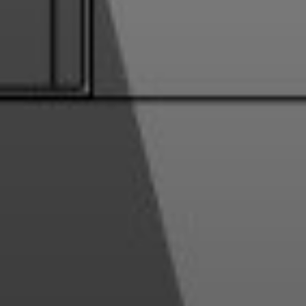
тия для малышей
Большая школа скетчинга