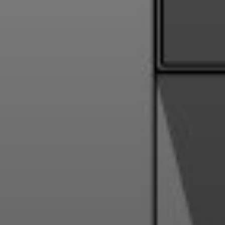
для детей
Конкурсы
Черчение, подготовка к вузу
Заня
под лекции
Арт-лагерь