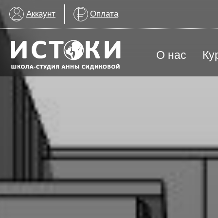
Аккаунт
Оплата
О нас
Ку
ВСЕ КУРСЫ
Арт-терапия для детей с ОВЗ
Группа для взрослых
История создания
График заняти
Изобразительное искусство
МАГАЗИН
ИЗО & Лепка
ИЗО | Художественная школа
История искусства
Награды школы
Контакты шко
Лаборатория искусства