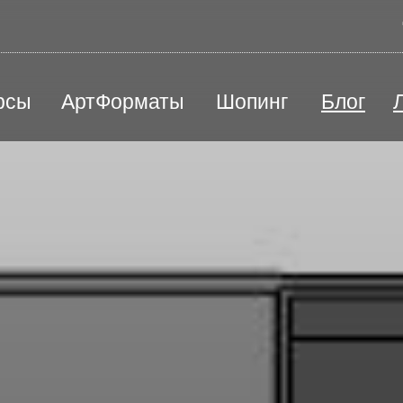
рсы
АртФорматы
Шопинг
Блог
ВЕД
Песочная терапия
Ю
Радиоэлектроника / моделирование
Э
й
Цены и оплата
Преподаватели
Станковая скульптура
П
КАРТИНА ПОД ЗАКАЗ
СЕР
Творческая мастерская "Лепим+"
Ш
Художественная каллиграфия
Художественная школа
лы
Черчение, подготовка к вузу