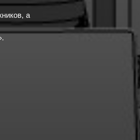
ников, а
».