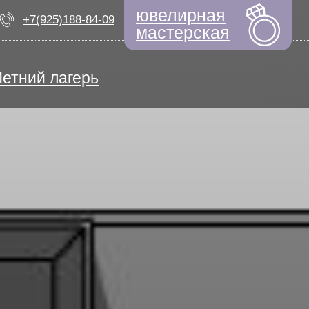
ювелирная
+7(925)188-84-09
мастерская
Летний лагерь
ЕМ НАБОР
ный дизайнер
моциональный интеллект
Быстрые новости
ерсональная арт-терапия
ТИФИКАТЫ
ьем по выкройкам