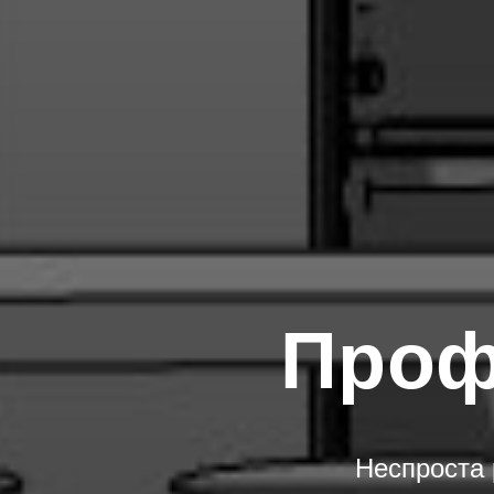
Проф
Неспроста 