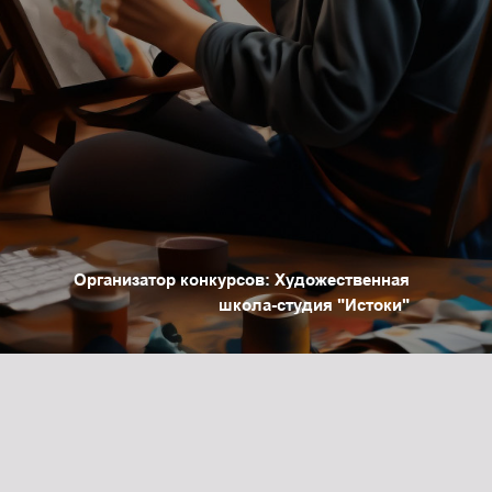
Генерала Смирнова \ 4
Радиоэлектроника
/ моделирование
+7(925)188-84-09
Станковая
скульптура
ОПЛАТА
Студия "Лепим+"
Художественная
школа
Лоскутный дизайн
Черчение,
Организатор конкурсов: Художественная
подготовка к вузу
школа-студия "Истоки"