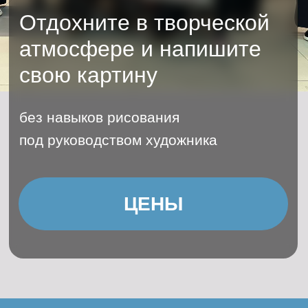
Генерала Смирнова \ 4
под руководством художника
Радиоэлектроника
/ моделирование
+7(925)188-84-09
Станковая
ЦЕНЫ
скульптура
ОПЛАТА
Студия "Лепим+"
Художественная
школа
Лоскутный дизайн
Черчение,
подготовка к вузу