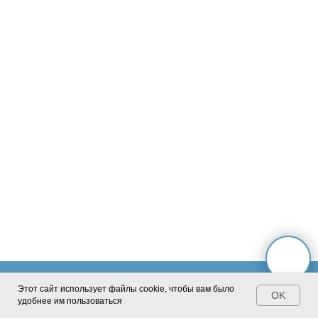
ода
Повышение цены с нового учебного года
Повышени
Этот сайт использует файлы cookie, чтобы вам было
OK
удобнее им пользоваться