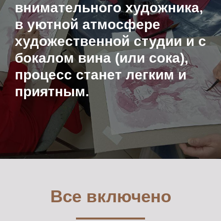
внимательного художника,
в уютной атмосфере
художественной студии и с
бокалом вина (или сока),
Напитки и угощения
процесс станет легким и
приятным.
Художник с 35-летним стажем