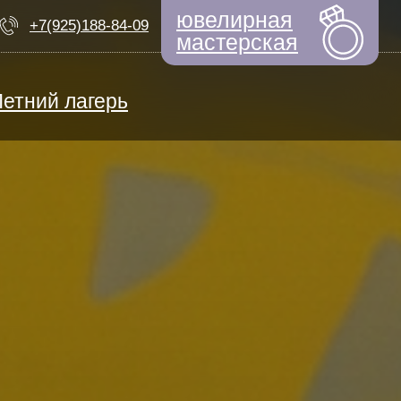
ювелирная
+7(925)188-84-09
мастерская
Летний лагерь
ЕМ НАБОР
ный дизайнер
моциональный интеллект
Быстрые новости
ерсональная арт-терапия
ТИФИКАТЫ
ьем по выкройкам