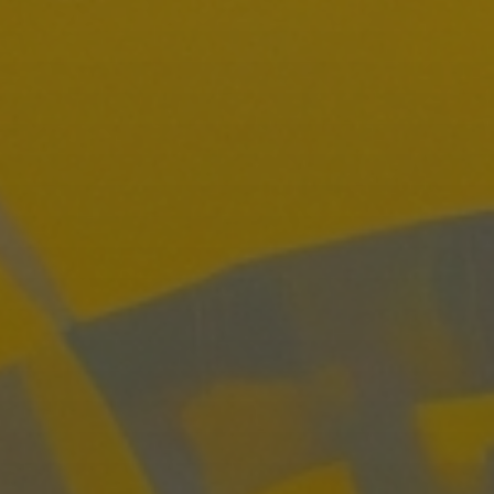
Арт-вечеринки
Мастер-классы 
Лоскутный дизайн
Художественная школа
Аренда студии 
Онлайн-уроки