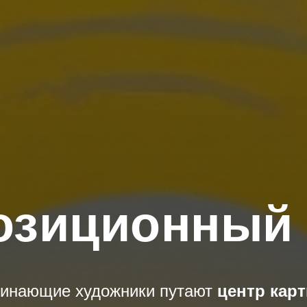
озиционный 
чинающие художники путают
центр кар