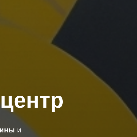
центр
тины
и