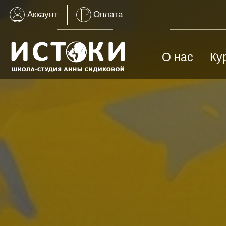
Аккаунт
Оплата
О нас
Ку
ВСЕ КУРСЫ
Арт-терапия для детей с ОВЗ
Группа для взрослых
История создания
График заняти
Изобразительное искусство
МАГАЗИН
ИЗО & Лепка
ИЗО | Художественная школа
История искусства
Награды школы
Контакты шко
Лаборатория искусства