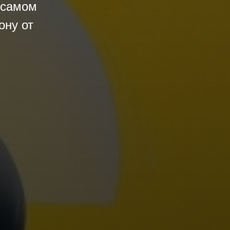
 самом
ону от