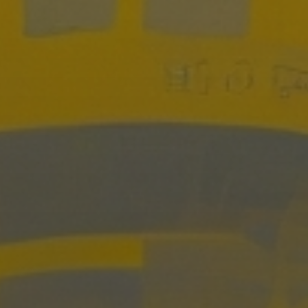
для детей
Конкурсы
Черчение, подготовка к вузу
Заня
под лекции
Арт-лагерь