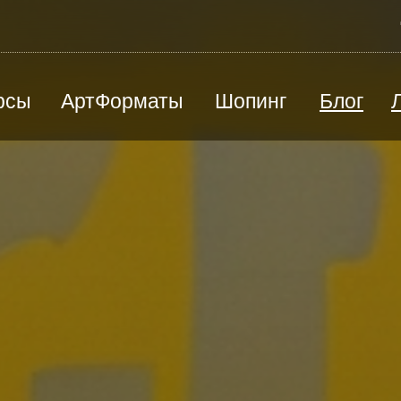
рсы
АртФорматы
Шопинг
Блог
ВЕД
Песочная терапия
Ю
Радиоэлектроника / моделирование
Э
й
Цены и оплата
Преподаватели
Станковая скульптура
П
КАРТИНА ПОД ЗАКАЗ
СЕР
Творческая мастерская "Лепим+"
Ш
Художественная каллиграфия
Художественная школа
лы
Черчение, подготовка к вузу