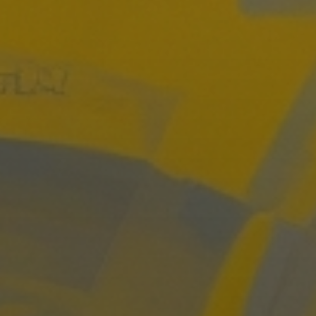
тия для малышей
Большая школа скетчинга