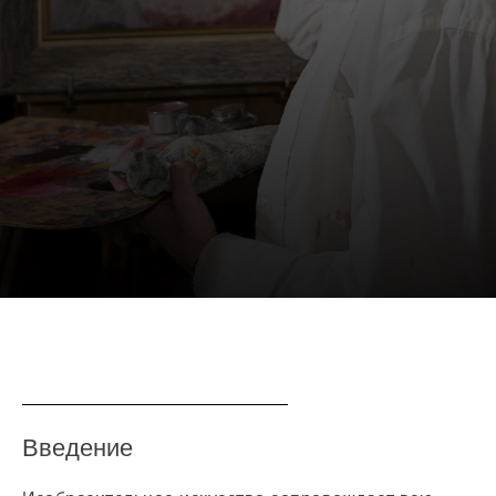
Генерала Смирнова \ 4
Радиоэлектроника
/ моделирование
+7(925)188-84-09
Станковая
скульптура
ОПЛАТА
Студия "Лепим+"
Художественная
школа
Лоскутный дизайн
Черчение,
подготовка к вузу
Введение