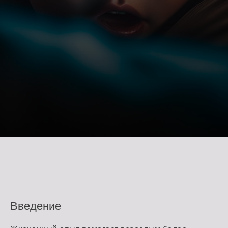
Генерала Смирнова \ 4
Радиоэлектроника
/ моделирование
+7(925)188-84-09
Станковая
скульптура
ОПЛАТА
Студия "Лепим+"
Художественная
школа
Лоскутный дизайн
Черчение,
подготовка к вузу
Введение