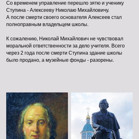
Со временем управление перешло зятю и ученику
Ступина - Алексееву Николаю Михайловичу.
А после смерти своего основателя Алексеев стал
полноправным владельцем школы.
Истоки на карте Подольска — Яндекс Карты
К сожалению, Николай Михайлович не чувствовал
моральной ответственности за дело учителя. Всего
через 2 года после смерти Ступина здание школы
было продано, а музейные фонды - разорены.