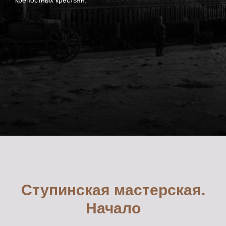
крепостных крестьян.
Генерала Смирнова \ 4
Радиоэлектроника
/ моделирование
+7(925)188-84-09
Станковая
скульптура
ОПЛАТА
Студия "Лепим+"
Художественная
школа
Лоскутный дизайн
Черчение,
подготовка к вузу
Ступинская мастерская.
Начало