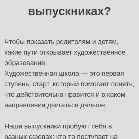
Генерала Смирнова \ 4
образование.
Радиоэлектроника
/ моделирование
Художественная школа — это первая
+7(925)188-84-09
ступень, старт, который помогает понять,
Станковая
скульптура
что действительно нравится и в каком
направлении двигаться дальше.
ОПЛАТА
Студия "Лепим+"
Художественная
Наши выпускники пробуют себя в
школа
разных сферах: кто-то поступает на
Лоскутный дизайн
архитектуру и постепенно открывает для
себя дизайн, кто-то выбирает
Черчение,
подготовка к вузу
реставрацию, графику, иллюстрацию,
инженерные и креативные
специальности.
Очень часто дети находят своё
призвание уже в процессе учёбы в
колледже или вузе — знакомясь с
новыми предметами, людьми и опытом.