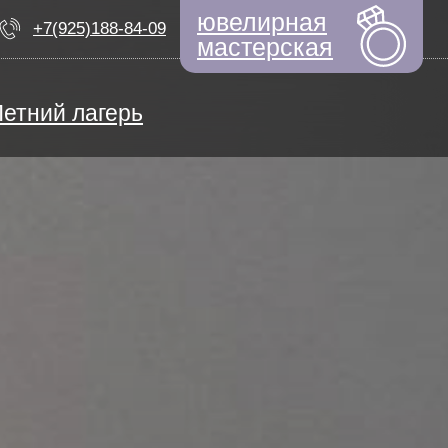
ювелирная
+7(925)188-84-09
мастерская
Летний лагерь
ЕМ НАБОР
ный дизайнер
моциональный интеллект
Быстрые новости
ерсональная арт-терапия
ТИФИКАТЫ
ьем по выкройкам