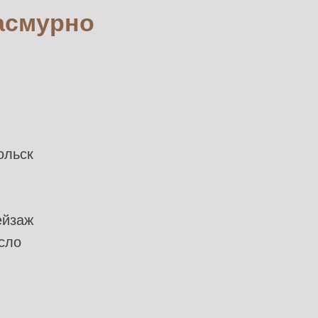
асмурно
ольск
ейзаж
асло