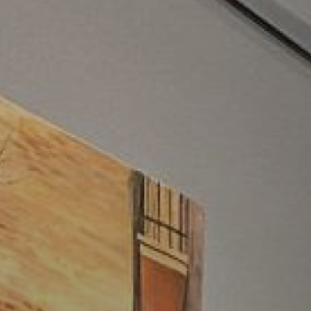
для детей
Конкурсы
Черчение, подготовка к вузу
Заня
под лекции
Арт-лагерь