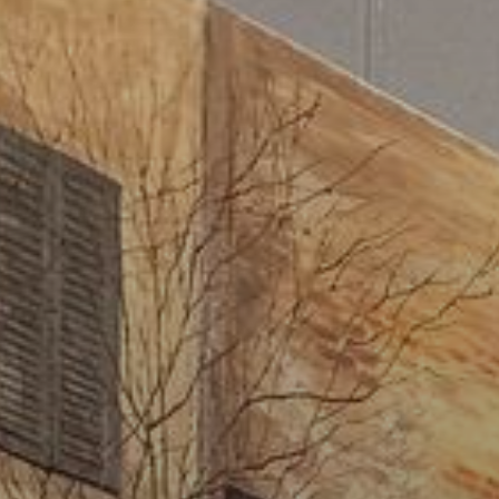
Арт-вечеринки
Мастер-классы 
Лоскутный дизайн
Художественная школа
Аренда студии 
Онлайн-уроки