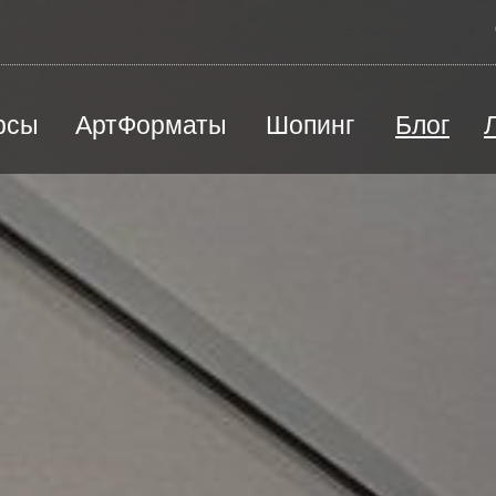
рсы
АртФорматы
Шопинг
Блог
ВЕД
Песочная терапия
Ю
Радиоэлектроника / моделирование
Э
й
Цены и оплата
Преподаватели
Станковая скульптура
П
КАРТИНА ПОД ЗАКАЗ
СЕР
Творческая мастерская "Лепим+"
Ш
Художественная каллиграфия
Художественная школа
лы
Черчение, подготовка к вузу