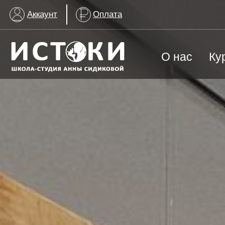
Аккаунт
Оплата
О нас
Ку
ВСЕ КУРСЫ
Арт-терапия для детей с ОВЗ
Группа для взрослых
История создания
График заняти
Изобразительное искусство
МАГАЗИН
ИЗО & Лепка
ИЗО | Художественная школа
История искусства
Награды школы
Контакты шко
Лаборатория искусства