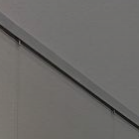
тия для малышей
Большая школа скетчинга