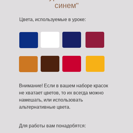
Генерала Смирнова \ 4
синем"
Радиоэлектроника
/ моделирование
+7(925)188-84-09
Цвета, используемые в уроке:
Станковая
скульптура
ОПЛАТА
Студия "Лепим+"
Художественная
школа
Лоскутный дизайн
Черчение,
подготовка к вузу
Внимание! Если в вашем наборе красок
не хватает цветов, то их всегда можно
намешать, или использовать
альтернативные цвета.
Для работы вам понадобятся: