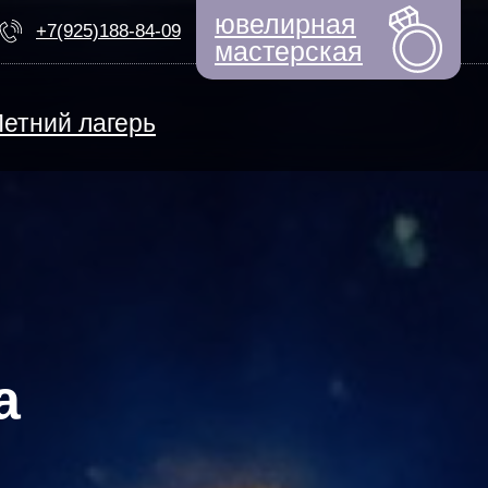
ювелирная
+7(925)188-84-09
мастерская
Летний лагерь
ЕМ НАБОР
ный дизайнер
моциональный интеллект
Быстрые новости
ерсональная арт-терапия
ТИФИКАТЫ
ьем по выкройкам
а