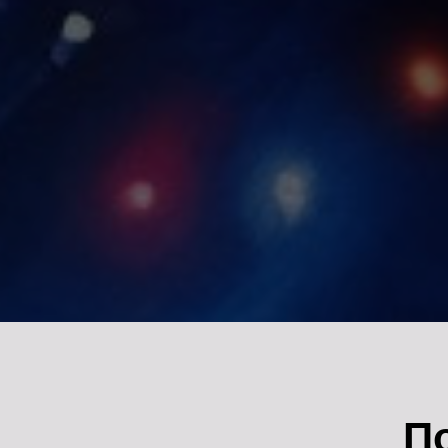
Арт-вечеринки
Мастер-классы 
Лоскутный дизайн
Художественная школа
Аренда студии 
Онлайн-уроки
П