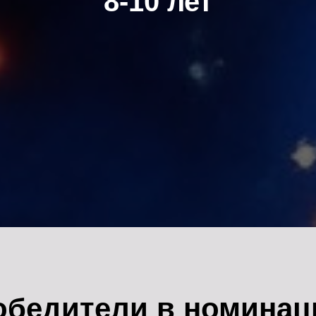
8-10 лет
для детей
Конкурсы
Черчение, подготовка к вузу
Заня
под лекции
Арт-лагерь
обедители в номинац