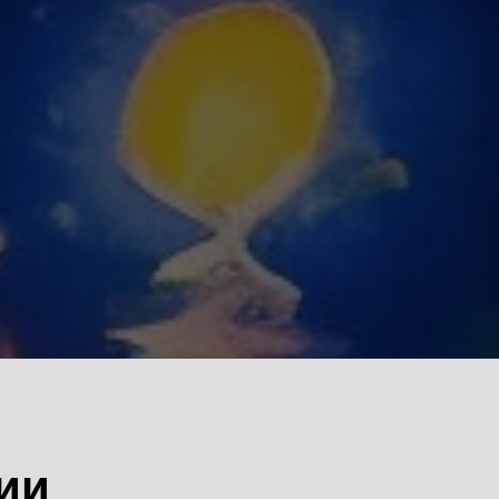
тия для малышей
Большая школа скетчинга
ии