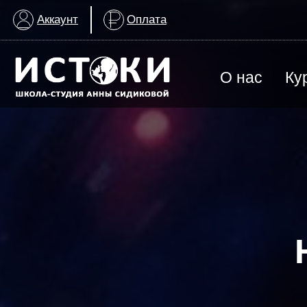
Аккаунт
Оплата
О нас
Ку
ВСЕ КУРСЫ
Арт-терапия для детей с ОВЗ
Группа для взрослых
История создания
График заняти
Изобразительное искусство
МАГАЗИН
ИЗО & Лепка
ИЗО | Художественная школа
История искусства
Награды школы
Контакты шко
Лаборатория искусства