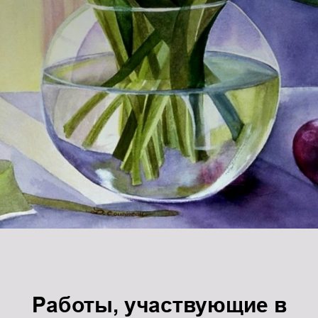
Генерала Смирнова \ 4
Радиоэлектроника
/ моделирование
+7(925)188-84-09
Станковая
скульптура
ОПЛАТА
Студия "Лепим+"
Художественная
школа
Лоскутный дизайн
Черчение,
подготовка к вузу
Работы, участвующие в