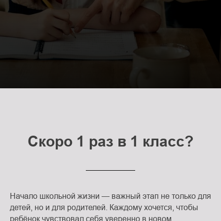
Генерала Смирнова \ 4
Радиоэлектроника
/ моделирование
+7(925)188-84-09
Станковая
скульптура
ОПЛАТА
Студия "Лепим+"
Художественная
школа
Лоскутный дизайн
Черчение,
подготовка к вузу
Скоро 1 раз в 1 класс?
Начало школьной жизни — важный этап не только для
детей, но и для родителей. Каждому хочется, чтобы
ребёнок чувствовал себя уверенно в новом