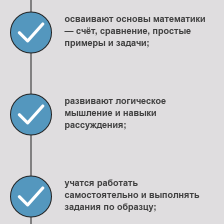
осваивают основы математики
— счёт, сравнение, простые
примеры и задачи;
развивают логическое
ГРАФИК ЗАНЯТИЙ
мышление и навыки
рассуждения;
ВНИМАНИЕ!
Перед посещением урока
необходимо проконсультироваться с
руководителем школы!
Связаться с руководителем вы можете,
учатся работать
+7925-188-84-09
позвонив по телефону
самостоятельно и выполнять
или оставив свой телефон в форме
задания по образцу;
записи внутри расписания