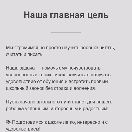
Наша главная цель
Мы стремимся не просто научить ребёнка читать,
считать и писать.
Наша задача — помочь ему почувствовать
уверенность в своих силах, научиться получать
удовольствие от обучения и встретить первый
Истоки на карте Подольска — Яндекс Карты
школьный звонок без страха и волнения.
Пусть начало школьного пути станет для вашего
ребёнка успешным, интересным и радостным!
📚 Подготовимся к школе легко, интересно и с
удовольствием!