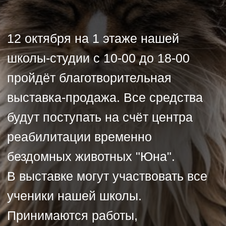
выставка-продажа. Все средства
Генерала Смирнова \ 4
Радиоэлектроника
будут поступать на счёт центра
/ моделирование
+7(925)188-84-09
реабилитации временно
Станковая
скульптура
бездомных животных "Юна".
В выставке могут участвовать все
ОПЛАТА
Студия "Лепим+"
ученики нашей школы.
Художественная
школа
Принимаются работы,
выполненные в любой технике, с
Лоскутный дизайн
изображением животных. На
Черчение,
подготовка к вузу
выставке будут представлены и
картины педагогов.
Пушистики ждут вашей помощи.
Приглашайте своих друзей,
знакомых, соседей посетить нашу
выставку и сделать доброе дело.