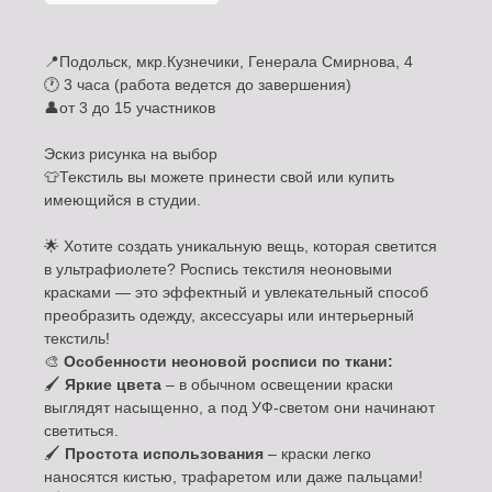
📍Подольск, мкр.Кузнечики, Генерала Смирнова, 4
🕐 3 часа (работа ведется до завершения)
👤от 3 до 15 участников
Эскиз рисунка на выбор
👕Текстиль вы можете принести свой или купить
имеющийся в студии.
🌟 Хотите создать уникальную вещь, которая светится
в ультрафиолете? Роспись текстиля неоновыми
красками — это эффектный и увлекательный способ
преобразить одежду, аксессуары или интерьерный
текстиль!
🎨
Особенности неоновой росписи по ткани:
🖌
Яркие цвета
– в обычном освещении краски
выглядят насыщенно, а под УФ-светом они начинают
светиться.
🖌
Простота использования
– краски легко
наносятся кистью, трафаретом или даже пальцами!