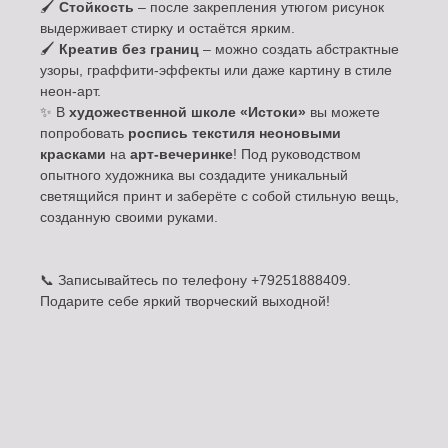
🖌
Стойкость
– после закрепления утюгом рисунок
выдерживает стирку и остаётся ярким.
🖌
Креатив без границ
– можно создать абстрактные
узоры, граффити-эффекты или даже картину в стиле
неон-арт.
✨ В
художественной школе «Истоки»
вы можете
попробовать
роспись текстиля неоновыми
красками
на
арт-вечеринке
! Под руководством
опытного художника вы создадите уникальный
светящийся принт и заберёте с собой стильную вещь,
созданную своими руками.
📞 Записывайтесь по телефону +79251888409.
Подарите себе яркий творческий выходной!