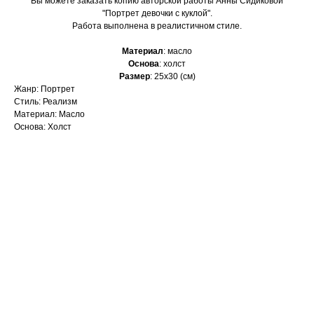
Вы можете заказать копию авторской работы Анны Сидиковой
"Портрет девочки с куклой".
Работа выполнена в реалистичном стиле.
Материал
: масло
Основа
: холст
Размер
: 25х30 (см)
Жанр: Портрет
Стиль: Реализм
Материал: Масло
Основа: Холст